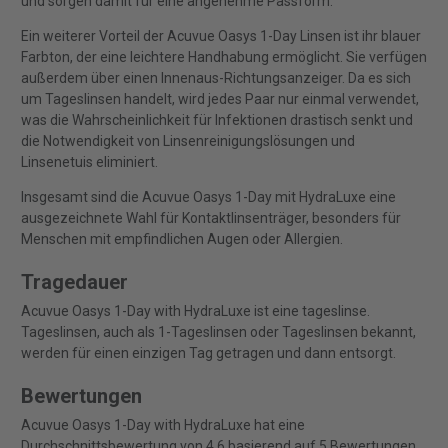
und sorgen damit für eine angenehme Passform.
Ein weiterer Vorteil der Acuvue Oasys 1-Day Linsen ist ihr blauer
Farbton, der eine leichtere Handhabung ermöglicht. Sie verfügen
außerdem über einen Innenaus-Richtungsanzeiger. Da es sich
um Tageslinsen handelt, wird jedes Paar nur einmal verwendet,
was die Wahrscheinlichkeit für Infektionen drastisch senkt und
die Notwendigkeit von Linsenreinigungslösungen und
Linsenetuis eliminiert.
Insgesamt sind die Acuvue Oasys 1-Day mit HydraLuxe eine
ausgezeichnete Wahl für Kontaktlinsenträger, besonders für
Menschen mit empfindlichen Augen oder Allergien.
Tragedauer
Acuvue Oasys 1-Day with HydraLuxe ist eine tageslinse.
Tageslinsen, auch als 1-Tageslinsen oder Tageslinsen bekannt,
werden für einen einzigen Tag getragen und dann entsorgt.
Bewertungen
Acuvue Oasys 1-Day with HydraLuxe hat eine
Durchschnittsbewertung von 4.6 basierend auf 5 Bewertungen.