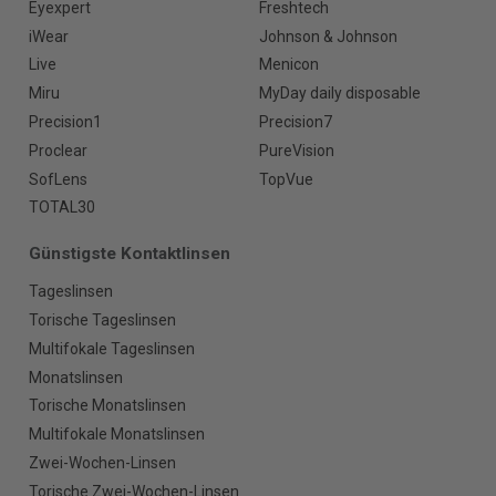
Eyexpert
Freshtech
iWear
Johnson & Johnson
Live
Menicon
Miru
MyDay daily disposable
Precision1
Precision7
Proclear
PureVision
SofLens
TopVue
TOTAL30
Günstigste Kontaktlinsen
Tageslinsen
Torische Tageslinsen
Multifokale Tageslinsen
Monatslinsen
Torische Monatslinsen
Multifokale Monatslinsen
Zwei-Wochen-Linsen
Torische Zwei-Wochen-Linsen