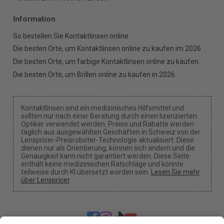
Information
So bestellen Sie Kontaktlinsen online
Die besten Orte, um Kontaktlinsen online zu kaufen im 2026
Die besten Orte, um farbige Kontaktlinsen online zu kaufen
Die besten Orte, um Brillen online zu kaufen in 2026
Kontaktlinsen sind ein medizinisches Hilfsmittel und
sollten nur nach einer Beratung durch einen lizenzierten
Optiker verwendet werden. Preise und Rabatte werden
täglich aus ausgewählten Geschäften in Schweiz von der
Lenspricer-Preisroboter-Technologie aktualisiert. Diese
dienen nur als Orientierung, können sich ändern und die
Genauigkeit kann nicht garantiert werden. Diese Seite
enthält keine medizinischen Ratschläge und könnte
teilweise durch KI übersetzt worden sein.
Lesen Sie mehr
über Lenspricer
.