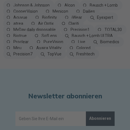
Johnson & Johnson
Alcon
Bausch + Lomb
CooperVision
Menicon
Dailies
Acuvue
Biofinity
iWear
Eyexpert
atrea
Air Optix
Clariti
MyDay daily disposable
Precision1
TOTAL30
Biotrue
SofLens
Bausch + Lomb ULTRA
Proclear
PureVision
Live
Biomedics
Miru
Avaira Vitality
Colored
Precision7
TopVue
Freshtech
Newsletter abonnieren
Abonnieren