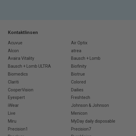
Kontaktlinsen
Acuvue
Air Optix
Alcon
atrea
Avaira Vitality
Bausch + Lomb
Bausch + Lomb ULTRA
Biofinity
Biomedics
Biotrue
Clariti
Colored
CooperVision
Dailies
Eyexpert
Freshtech
iWear
Johnson & Johnson
Live
Menicon
Miru
MyDay daily disposable
Precision1
Precision7