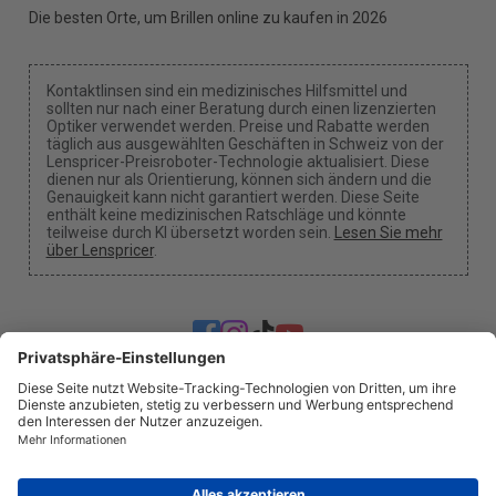
Die besten Orte, um Brillen online zu kaufen in 2026
Kontaktlinsen sind ein medizinisches Hilfsmittel und
sollten nur nach einer Beratung durch einen lizenzierten
Optiker verwendet werden. Preise und Rabatte werden
täglich aus ausgewählten Geschäften in Schweiz von der
Lenspricer-Preisroboter-Technologie aktualisiert. Diese
dienen nur als Orientierung, können sich ändern und die
Genauigkeit kann nicht garantiert werden. Diese Seite
enthält keine medizinischen Ratschläge und könnte
teilweise durch KI übersetzt worden sein.
Lesen Sie mehr
über Lenspricer
.
Cookie-Einstellungen
Wir können eine Provision erhalten, wenn du unsere
Links für einen Kauf benutzt.
Über uns
Nachrichten
Information
Datenschutz
Impressum