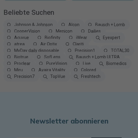
Beliebte Suchen
Johnson & Johnson
Alcon
Bausch + Lomb
CooperVision
Menicon
Dailies
Acuvue
Biofinity
iWear
Eyexpert
atrea
Air Optix
Clariti
MyDay daily disposable
Precision1
TOTAL30
Biotrue
SofLens
Bausch + Lomb ULTRA
Proclear
PureVision
Live
Biomedics
Miru
Avaira Vitality
Colored
Precision7
TopVue
Freshtech
Newsletter abonnieren