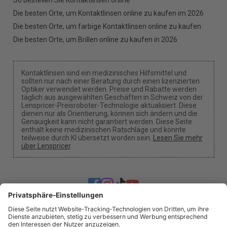
So bestellen Sie Kontaktlinsen online
Die besten Orte, um Kontaktlinsen online zu kaufen im 2026
Die besten Orte, um farbige Kontaktlinsen online zu kaufen
Die besten Orte, um Brillen online zu kaufen in 2026
Kontaktlinsen sind ein medizinisches Hilfsmittel und
sollten nur nach einer Beratung durch einen lizenzierten
Optiker verwendet werden. Preise und Rabatte werden
täglich aus ausgewählten Geschäften in Schweiz von der
Lenspricer-Preisroboter-Technologie aktualisiert. Diese
dienen nur als Orientierung, können sich ändern und die
Genauigkeit kann nicht garantiert werden. Diese Seite
enthält keine medizinischen Ratschläge und könnte
teilweise durch KI übersetzt worden sein.
Lesen Sie mehr
über Lenspricer
.
Cookie-Einstellungen
Wir können eine Provision erhalten, wenn du unsere