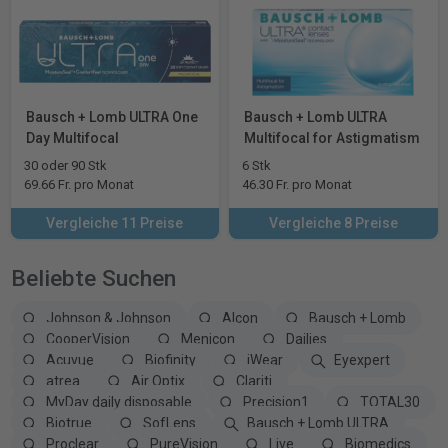
Bausch + Lomb ULTRA One
Bausch + Lomb ULTRA
Day Multifocal
Multifocal for Astigmatism
30 oder 90 Stk
6 Stk
69.66 Fr. pro Monat
46.30 Fr. pro Monat
Vergleiche 11 Preise
Vergleiche 8 Preise
Beliebte Suchen
Johnson & Johnson
Alcon
Bausch + Lomb
CooperVision
Menicon
Dailies
Acuvue
Biofinity
iWear
Eyexpert
atrea
Air Optix
Clariti
MyDay daily disposable
Precision1
TOTAL30
Biotrue
SofLens
Bausch + Lomb ULTRA
Proclear
PureVision
Live
Biomedics