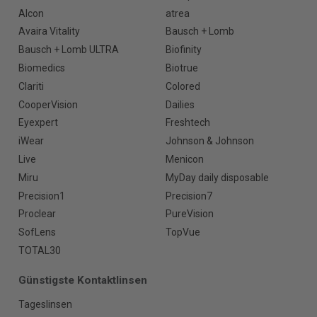
Alcon
atrea
Avaira Vitality
Bausch + Lomb
Bausch + Lomb ULTRA
Biofinity
Biomedics
Biotrue
Clariti
Colored
CooperVision
Dailies
Eyexpert
Freshtech
iWear
Johnson & Johnson
Live
Menicon
Miru
MyDay daily disposable
Precision1
Precision7
Proclear
PureVision
SofLens
TopVue
TOTAL30
Günstigste Kontaktlinsen
Tageslinsen