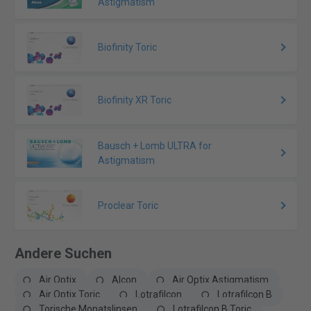
Astigmatism
Biofinity Toric
Biofinity XR Toric
Bausch + Lomb ULTRA for
Astigmatism
Proclear Toric
Andere Suchen
Air Optix
Alcon
Air Optix Astigmatism
Air Optix Toric
Lotrafilcon
Lotrafilcon B
Torische Monatslinsen
Lotrafilcon B Toric