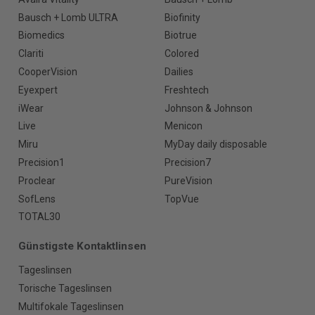
Bausch + Lomb ULTRA
Biofinity
Biomedics
Biotrue
Clariti
Colored
CooperVision
Dailies
Eyexpert
Freshtech
iWear
Johnson & Johnson
Live
Menicon
Miru
MyDay daily disposable
Precision1
Precision7
Proclear
PureVision
SofLens
TopVue
TOTAL30
Günstigste Kontaktlinsen
Tageslinsen
Torische Tageslinsen
Multifokale Tageslinsen