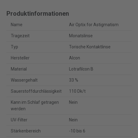
Produktinformationen
Name
Air Optix for Astigmatism
Tragezeit
Monatslinse
Typ
Torische Kontaktlinse
Hersteller
Alcon
Material
Lotrafilcon B
Wassergehalt
33 %
Sauerstoffdurchlässigkeit
110 Dk/t
Kann im Schlaf getragen
Nein
werden
UV-Filter
Nein
Stärkenbereich
-10 bis 6