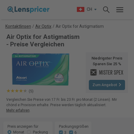
CH
Kontaktlinsen
/
Air Optix
/
Air Optix for Astigmatism
Air Optix for Astigmatism
- Preise Vergleichen
Niedrigster Preis
Sparen Sie 25 %
Zum Angebot
(5)
Vergleichen Sie Preise von 17 Fr. bis 23 Fr. pro Monat (2 Linsen). Mir
chönd e Provision erhalte. Preise werden täglich aktualisiert.
Mehr erfahren
.
Preis anzeigen für
Packungsgrößen
Monat
Packung
3
6