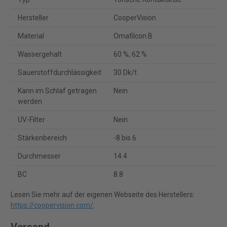
Hersteller
CooperVision
Material
Omafilcon B
Wassergehalt
60 %, 62 %
Sauerstoffdurchlässigkeit
30 Dk/t
Kann im Schlaf getragen
Nein
werden
UV-Filter
Nein
Stärkenbereich
-8 bis 6
Durchmesser
14.4
BC
8.8
Lesen Sie mehr auf der eigenen Webseite des Herstellers:
https://coopervision.com/
.