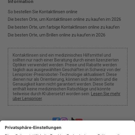
Information
So bestellen Sie Kontaktlinsen online
Die besten Orte, um Kontaktlinsen online zu kaufen im 2026
Die besten Orte, um farbige Kontaktlinsen online zu kaufen
Die besten Orte, um Brillen online zu kaufen in 2026
Kontaktlinsen sind ein medizinisches Hilfsmittel und
sollten nur nach einer Beratung durch einen lizenzierten
Optiker verwendet werden. Preise und Rabatte werden
täglich aus ausgewählten Geschäften in Schweiz von der
Lenspricer-Preisroboter-Technologie aktualisiert. Diese
dienen nur als Orientierung, können sich ändern und die
Genauigkeit kann nicht garantiert werden. Diese Seite
enthält keine medizinischen Ratschläge und könnte
teilweise durch KI übersetzt worden sein.
Lesen Sie mehr
über Lenspricer
.