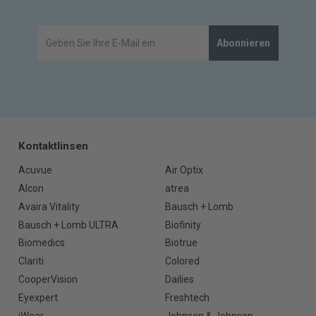
Abonnieren
Kontaktlinsen
Acuvue
Air Optix
Alcon
atrea
Avaira Vitality
Bausch + Lomb
Bausch + Lomb ULTRA
Biofinity
Biomedics
Biotrue
Clariti
Colored
CooperVision
Dailies
Eyexpert
Freshtech
iWear
Johnson & Johnson