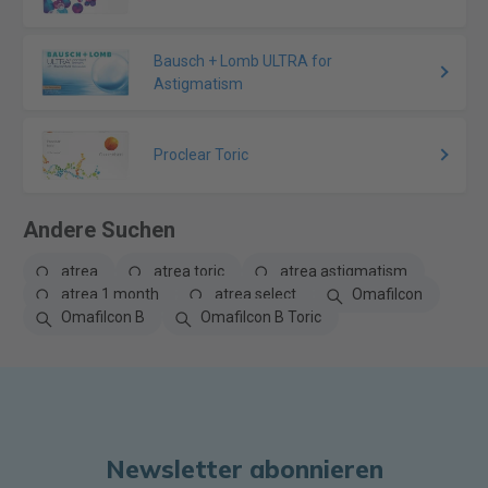
Bausch + Lomb ULTRA for
Astigmatism
Proclear Toric
Andere Suchen
atrea
atrea toric
atrea astigmatism
atrea 1 month
atrea select
Omafilcon
Omafilcon B
Omafilcon B Toric
Newsletter abonnieren