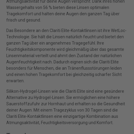
Atmungsaktivität für deine Augen verspricht. Dank ihres hohen
Wassergehalts von 56 % bieten diese Linsen optimalen
Tragekomfort und halten deine Augen den ganzen Tag über
frisch und gesund.
Das Besondere an den Clariti Elite-Kontaktlinsen ist ihre WetLoc-
Technologie. Sie hält die Linsen natürlich feucht und bietet den
ganzen Tag über ein angenehmes Tragegefühl. Ihre
Feuchtigkeitskomponente wird gleichmäßig über das gesamte
Linsenmaterial verteilt und ahmt den Zustand der natürlichen
Augenfeuchtigkeit nach. Dadurch eignen sich die Clariti Elite
besonders für Menschen, die an Tränenflussstörungen leiden
und einen hohen Tragekomfort bei gleichzeitig scharfer Sicht
erwarten.
Silikon-Hydrogel-Linsen wie die Clariti Elite sind eine gesündere
Alternative zu Hydrogel-Linsen. Sie ermöglichen eine höhere
Sauerstoffzufuhr zur Hornhaut und erhalten so die Gesundheit
deiner Augen. Mit einem Tragezyklus von 30 Tagen sind die
Clariti Elite-Kontaktlinsen eine einzigartige Kombination aus
Atmungsaktivität, Feuchtigkeitsversorgung und Komfort.