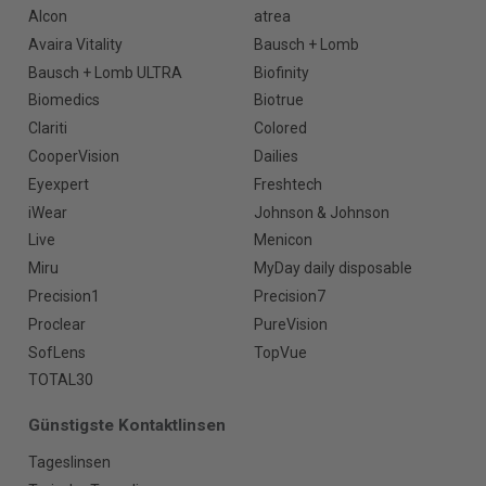
Alcon
atrea
Avaira Vitality
Bausch + Lomb
Bausch + Lomb ULTRA
Biofinity
Biomedics
Biotrue
Clariti
Colored
CooperVision
Dailies
Eyexpert
Freshtech
iWear
Johnson & Johnson
Live
Menicon
Miru
MyDay daily disposable
Precision1
Precision7
Proclear
PureVision
SofLens
TopVue
TOTAL30
Günstigste Kontaktlinsen
Tageslinsen