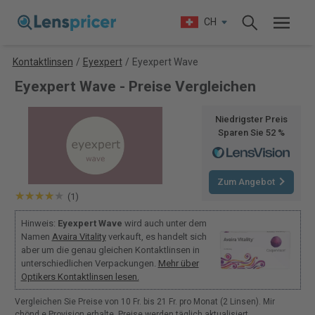
CH
Kontaktlinsen
/
Eyexpert
/
Eyexpert Wave
Eyexpert Wave - Preise Vergleichen
Niedrigster Preis
Sparen Sie 52 %
Zum Angebot
(1)
Hinweis:
Eyexpert Wave
wird auch unter dem
Namen
Avaira Vitality
verkauft, es handelt sich
aber um die genau gleichen Kontaktlinsen in
unterschiedlichen Verpackungen.
Mehr über
Optikers Kontaktlinsen lesen.
Vergleichen Sie Preise von 10 Fr. bis 21 Fr. pro Monat (2 Linsen). Mir
chönd e Provision erhalte. Preise werden täglich aktualisiert.