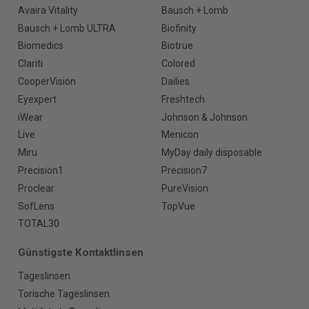
Avaira Vitality
Bausch + Lomb
Bausch + Lomb ULTRA
Biofinity
Biomedics
Biotrue
Clariti
Colored
CooperVision
Dailies
Eyexpert
Freshtech
iWear
Johnson & Johnson
Live
Menicon
Miru
MyDay daily disposable
Precision1
Precision7
Proclear
PureVision
SofLens
TopVue
TOTAL30
Günstigste Kontaktlinsen
Tageslinsen
Torische Tageslinsen