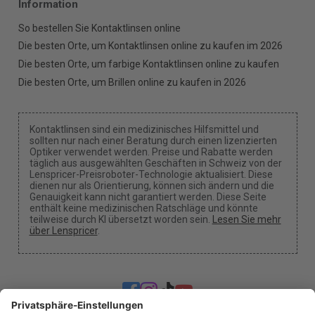
Information
So bestellen Sie Kontaktlinsen online
Die besten Orte, um Kontaktlinsen online zu kaufen im 2026
Die besten Orte, um farbige Kontaktlinsen online zu kaufen
Die besten Orte, um Brillen online zu kaufen in 2026
Kontaktlinsen sind ein medizinisches Hilfsmittel und
sollten nur nach einer Beratung durch einen lizenzierten
Optiker verwendet werden. Preise und Rabatte werden
täglich aus ausgewählten Geschäften in Schweiz von der
Lenspricer-Preisroboter-Technologie aktualisiert. Diese
dienen nur als Orientierung, können sich ändern und die
Genauigkeit kann nicht garantiert werden. Diese Seite
enthält keine medizinischen Ratschläge und könnte
teilweise durch KI übersetzt worden sein.
Lesen Sie mehr
über Lenspricer
.