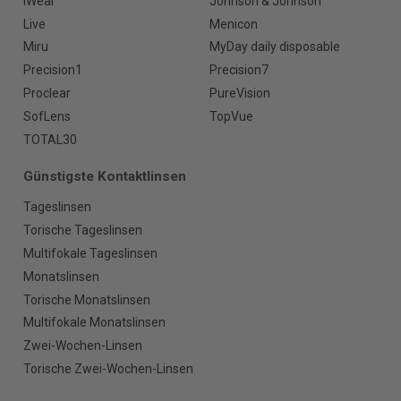
iWear
Johnson & Johnson
Live
Menicon
Miru
MyDay daily disposable
Precision1
Precision7
Proclear
PureVision
SofLens
TopVue
TOTAL30
Günstigste Kontaktlinsen
Tageslinsen
Torische Tageslinsen
Multifokale Tageslinsen
Monatslinsen
Torische Monatslinsen
Multifokale Monatslinsen
Zwei-Wochen-Linsen
Torische Zwei-Wochen-Linsen