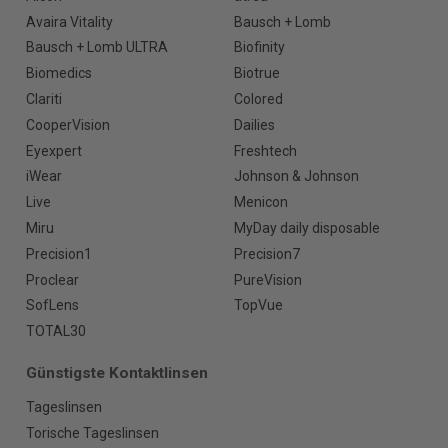
Avaira Vitality
Bausch + Lomb
Bausch + Lomb ULTRA
Biofinity
Biomedics
Biotrue
Clariti
Colored
CooperVision
Dailies
Eyexpert
Freshtech
iWear
Johnson & Johnson
Live
Menicon
Miru
MyDay daily disposable
Precision1
Precision7
Proclear
PureVision
SofLens
TopVue
TOTAL30
Günstigste Kontaktlinsen
Tageslinsen
Torische Tageslinsen