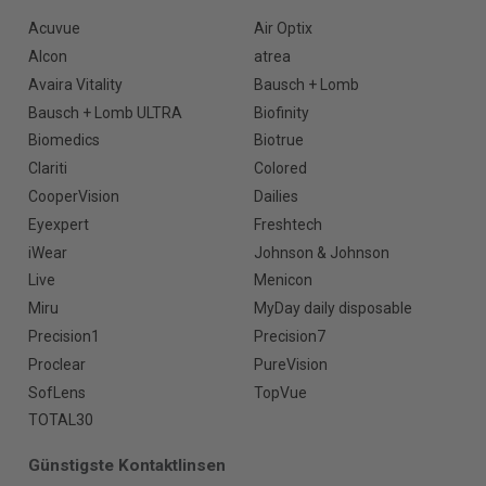
Acuvue
Air Optix
Alcon
atrea
Avaira Vitality
Bausch + Lomb
Bausch + Lomb ULTRA
Biofinity
Biomedics
Biotrue
Clariti
Colored
CooperVision
Dailies
Eyexpert
Freshtech
iWear
Johnson & Johnson
Live
Menicon
Miru
MyDay daily disposable
Precision1
Precision7
Proclear
PureVision
SofLens
TopVue
TOTAL30
Günstigste Kontaktlinsen