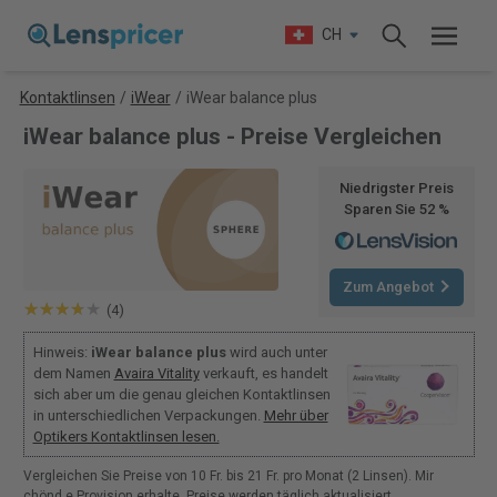
CH
Kontaktlinsen
/
iWear
/
iWear balance plus
iWear balance plus - Preise Vergleichen
Niedrigster Preis
Sparen Sie 52 %
Zum Angebot
(4)
Hinweis:
iWear balance plus
wird auch unter
dem Namen
Avaira Vitality
verkauft, es handelt
sich aber um die genau gleichen Kontaktlinsen
in unterschiedlichen Verpackungen.
Mehr über
Optikers Kontaktlinsen lesen.
Vergleichen Sie Preise von 10 Fr. bis 21 Fr. pro Monat (2 Linsen). Mir
chönd e Provision erhalte. Preise werden täglich aktualisiert.