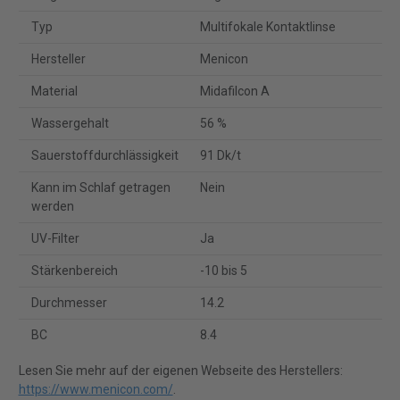
Typ
Multifokale Kontaktlinse
Hersteller
Menicon
Material
Midafilcon A
Wassergehalt
56 %
Sauerstoffdurchlässigkeit
91 Dk/t
Kann im Schlaf getragen
Nein
werden
UV-Filter
Ja
Stärkenbereich
-10 bis 5
Durchmesser
14.2
BC
8.4
Lesen Sie mehr auf der eigenen Webseite des Herstellers:
https://www.menicon.com/
.