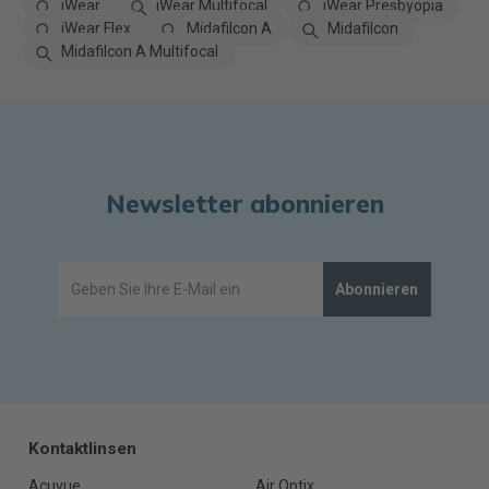
iWear
iWear Multifocal
iWear Presbyopia
iWear Flex
Midafilcon A
Midafilcon
Midafilcon A Multifocal
Newsletter abonnieren
Abonnieren
Kontaktlinsen
Acuvue
Air Optix