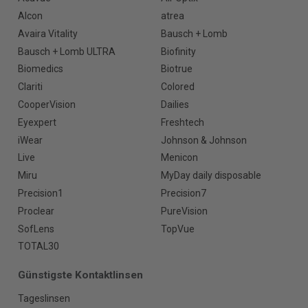
Alcon
atrea
Avaira Vitality
Bausch + Lomb
Bausch + Lomb ULTRA
Biofinity
Biomedics
Biotrue
Clariti
Colored
CooperVision
Dailies
Eyexpert
Freshtech
iWear
Johnson & Johnson
Live
Menicon
Miru
MyDay daily disposable
Precision1
Precision7
Proclear
PureVision
SofLens
TopVue
TOTAL30
Günstigste Kontaktlinsen
Tageslinsen