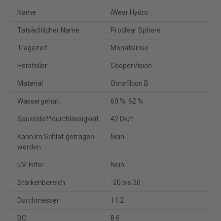
Name
iWear Hydro
Tatsächlicher Name
Proclear Sphere
Tragezeit
Monatslinse
Hersteller
CooperVision
Material
Omafilcon B
Wassergehalt
60 %, 62 %
Sauerstoffdurchlässigkeit
42 Dk/t
Kann im Schlaf getragen
Nein
werden
UV-Filter
Nein
Stärkenbereich
-20 bis 20
Durchmesser
14.2
BC
8.6