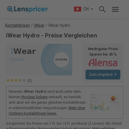
CH
Kontaktlinsen
/
iWear
/
iWear Hydro
iWear Hydro - Preise Vergleichen
Niedrigster Preis
Sparen Sie 45 %
Zum Angebot
(2)
Hinweis:
iWear Hydro
wird auch unter dem
Namen
Proclear Sphere
verkauft, es handelt
sich aber um die genau gleichen Kontaktlinsen
in unterschiedlichen Verpackungen.
Mehr über
Optikers Kontaktlinsen lesen.
Vergleichen Sie Preise von 7 Fr. bis 13 Fr. pro Monat (2 Linsen). Mir chönd
e Provision erhalte. Preise werden täglich aktualisiert.
Mehr erfahren
.