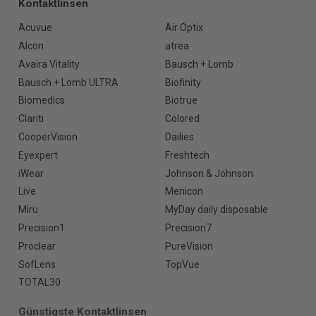
Kontaktlinsen
Acuvue
Air Optix
Alcon
atrea
Avaira Vitality
Bausch + Lomb
Bausch + Lomb ULTRA
Biofinity
Biomedics
Biotrue
Clariti
Colored
CooperVision
Dailies
Eyexpert
Freshtech
iWear
Johnson & Johnson
Live
Menicon
Miru
MyDay daily disposable
Precision1
Precision7
Proclear
PureVision
SofLens
TopVue
TOTAL30
Günstigste Kontaktlinsen