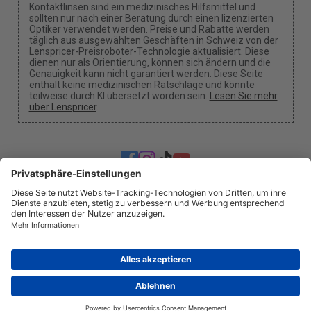
Kontaktlinsen sind ein medizinisches Hilfsmittel und
sollten nur nach einer Beratung durch einen lizenzierten
Optiker verwendet werden. Preise und Rabatte werden
täglich aus ausgewählten Geschäften in Schweiz von der
Lenspricer-Preisroboter-Technologie aktualisiert. Diese
dienen nur als Orientierung, können sich ändern und die
Genauigkeit kann nicht garantiert werden. Diese Seite
enthält keine medizinischen Ratschläge und könnte
teilweise durch KI übersetzt worden sein.
Lesen Sie mehr
über Lenspricer
.
Cookie-Einstellungen
Wir können eine Provision erhalten, wenn du unsere
Links für einen Kauf benutzt.
Über uns
Nachrichten
Information
Datenschutz
Impressum
info@lenspricer.ch
CH
© 2026
Lenspricer
DK44428156