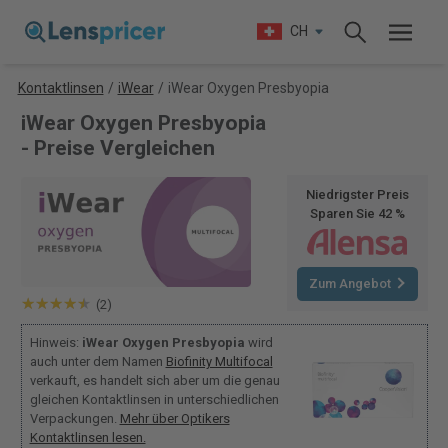
CH
Kontaktlinsen
/
iWear
/
iWear Oxygen Presbyopia
iWear Oxygen Presbyopia
- Preise Vergleichen
Niedrigster Preis
Sparen Sie 42 %
Zum Angebot
(2)
Hinweis:
iWear Oxygen Presbyopia
wird
auch unter dem Namen
Biofinity Multifocal
verkauft, es handelt sich aber um die genau
gleichen Kontaktlinsen in unterschiedlichen
Verpackungen.
Mehr über Optikers
Kontaktlinsen lesen.