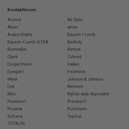
Kontaktlinsen
Acuvue
Air Optix
Alcon
atrea
Avaira Vitality
Bausch + Lomb
Bausch + Lomb ULTRA
Biofinity
Biomedics
Biotrue
Clariti
Colored
CooperVision
Dailies
Eyexpert
Freshtech
iWear
Johnson & Johnson
Live
Menicon
Miru
MyDay daily disposable
Precision1
Precision7
Proclear
PureVision
SofLens
TopVue
TOTAL30