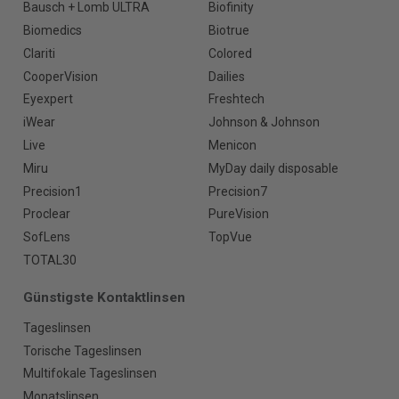
Bausch + Lomb ULTRA
Biofinity
Biomedics
Biotrue
Clariti
Colored
CooperVision
Dailies
Eyexpert
Freshtech
iWear
Johnson & Johnson
Live
Menicon
Miru
MyDay daily disposable
Precision1
Precision7
Proclear
PureVision
SofLens
TopVue
TOTAL30
Günstigste Kontaktlinsen
Tageslinsen
Torische Tageslinsen
Multifokale Tageslinsen
Monatslinsen