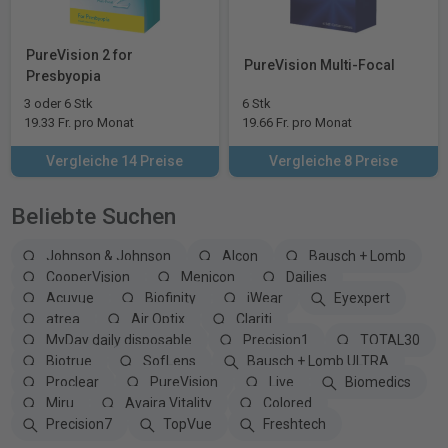
PureVision 2 for
PureVision Multi-Focal
Presbyopia
3 oder 6 Stk
6 Stk
19.33 Fr. pro Monat
19.66 Fr. pro Monat
Vergleiche 14 Preise
Vergleiche 8 Preise
Beliebte Suchen
Johnson & Johnson
Alcon
Bausch + Lomb
CooperVision
Menicon
Dailies
Acuvue
Biofinity
iWear
Eyexpert
atrea
Air Optix
Clariti
MyDay daily disposable
Precision1
TOTAL30
Biotrue
SofLens
Bausch + Lomb ULTRA
Proclear
PureVision
Live
Biomedics
Miru
Avaira Vitality
Colored
Precision7
TopVue
Freshtech