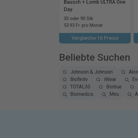
Bausch + Lomb ULTRA One
Day
30 oder 90 Stk
53.93 Fr. pro Monat
Vergleiche 16 Preise
Beliebte Suchen
Johnson & Johnson
Alc
Biofinity
iWear
Ey
TOTAL30
Biotrue
Biomedics
Miru
A