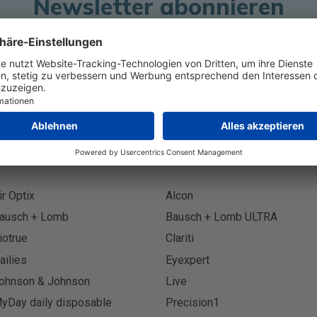
Newsletter abonnieren
Abonnie
ir Optix
Alcon
ausch + Lomb
Bausch + Lomb ULTRA
iotrue
Clariti
ailies
Eyexpert
ohnson & Johnson
Live
yDay daily disposable
Precision1