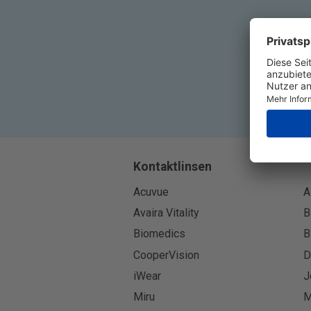
Kontaktlinsen
Acuvue
A
Avaira Vitality
B
Biomedics
B
CooperVision
D
iWear
J
Miru
M