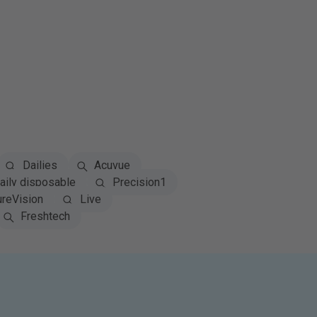
Dailies
Acuvue
ily disposable
Precision1
reVision
Live
Freshtech