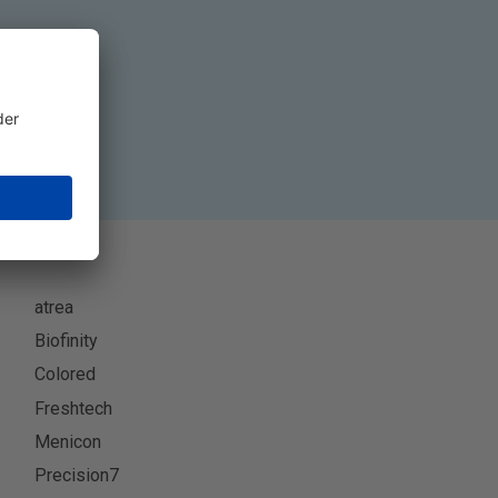
ren
atrea
Biofinity
Colored
Freshtech
Menicon
Precision7