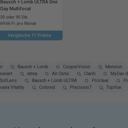
Bausch + Lomb ULTRA One
Day Multifocal
30 oder 90 Stk
69.66 Fr. pro Monat
Vergleiche 11 Preise
on
Bausch + Lomb
CooperVision
Menicon
expert
atrea
Air Optix
Clariti
MyDay da
SofLens
Bausch + Lomb ULTRA
Proclear
Pu
vaira Vitality
Colored
Precision7
TopVue