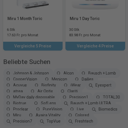
Miru 1 Month Toric
Miru 1 Day Toric
6 Stk
30 Stk
17.63 Fr. pro Monat
83.98 Fr. pro Monat
Vergleiche 5 Preise
Vergleiche 4 Preise
Beliebte Suchen
Johnson & Johnson
Alcon
Bausch + Lomb
CooperVision
Menicon
Dailies
Acuvue
Biofinity
iWear
Eyexpert
atrea
Air Optix
Clariti
MyDay daily disposable
Precision1
TOTAL30
Biotrue
SofLens
Bausch + Lomb ULTRA
Proclear
PureVision
Live
Biomedics
Miru
Avaira Vitality
Colored
Precision7
TopVue
Freshtech