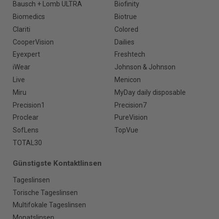
Bausch + Lomb ULTRA
Biofinity
Biomedics
Biotrue
Clariti
Colored
CooperVision
Dailies
Eyexpert
Freshtech
iWear
Johnson & Johnson
Live
Menicon
Miru
MyDay daily disposable
Precision1
Precision7
Proclear
PureVision
SofLens
TopVue
TOTAL30
Günstigste Kontaktlinsen
Tageslinsen
Torische Tageslinsen
Multifokale Tageslinsen
Monatslinsen