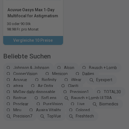
Acuvue Oasys Max 1-Day
Multifocal for Astigmatism
30 oder 90 Stk
98.98 Fr. pro Monat
Vergleiche 10 Preise
Beliebte Suchen
Johnson & Johnson
Alcon
Bausch + Lomb
CooperVision
Menicon
Dailies
Acuvue
Biofinity
iWear
Eyexpert
atrea
Air Optix
Clariti
MyDay daily disposable
Precision1
TOTAL30
Biotrue
SofLens
Bausch + Lomb ULTRA
Proclear
PureVision
Live
Biomedics
Miru
Avaira Vitality
Colored
Precision7
TopVue
Freshtech