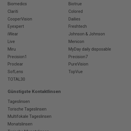
Biomedics
Biotrue
Clariti
Colored
CooperVision
Dailies
Eyexpert
Freshtech
iWear
Johnson & Johnson
Live
Menicon
Miru
MyDay daily disposable
Precision1
Precision7
Proclear
PureVision
SofLens
TopVue
TOTAL30
Günstigste Kontaktlinsen
Tageslinsen
Torische Tageslinsen
Multifokale Tageslinsen
Monatslinsen