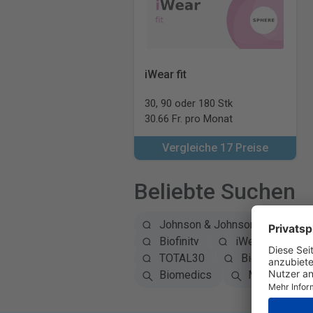
iWear fit
30, 90 oder 180 Stk
30.66 Fr. pro Monat
Vergleiche 17 Preise
Beliebte Suchen
Johnson & Johnson
Alc
Biofinity
iWear
Ey
TOTAL30
Biotrue
Biomedics
Miru
A