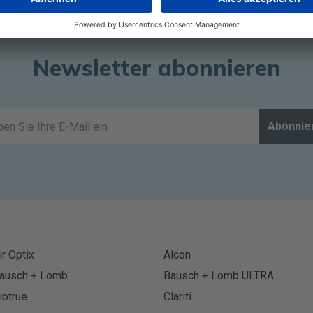
Newsletter abonnieren
Abonnie
ir Optix
Alcon
ausch + Lomb
Bausch + Lomb ULTRA
iotrue
Clariti