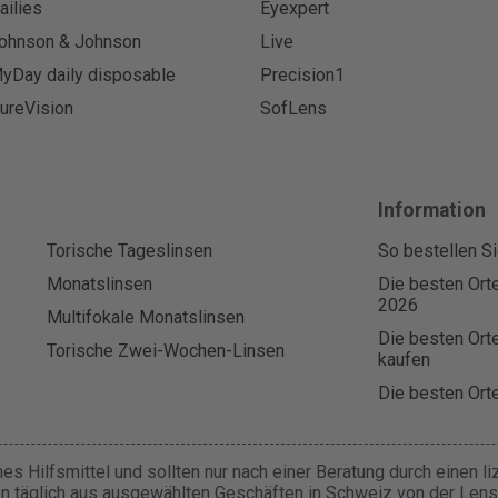
ailies
Eyexpert
ohnson & Johnson
Live
yDay daily disposable
Precision1
ureVision
SofLens
Information
Torische Tageslinsen
So bestellen Si
Monatslinsen
Die besten Orte
2026
Multifokale Monatslinsen
Die besten Orte
Torische Zwei-Wochen-Linsen
kaufen
Die besten Orte
es Hilfsmittel und sollten nur nach einer Beratung durch einen l
n täglich aus ausgewählten Geschäften in Schweiz von der Lens