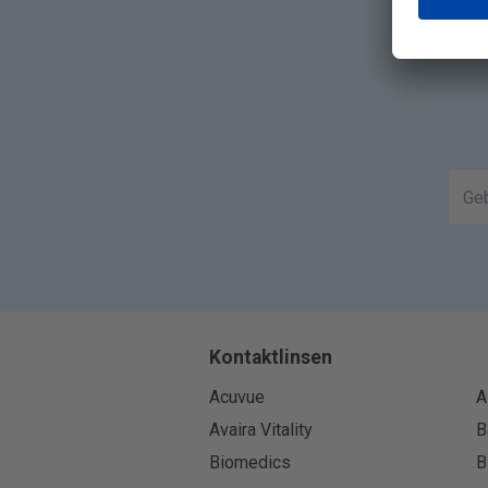
Kontaktlinsen
Acuvue
A
Avaira Vitality
B
Biomedics
B