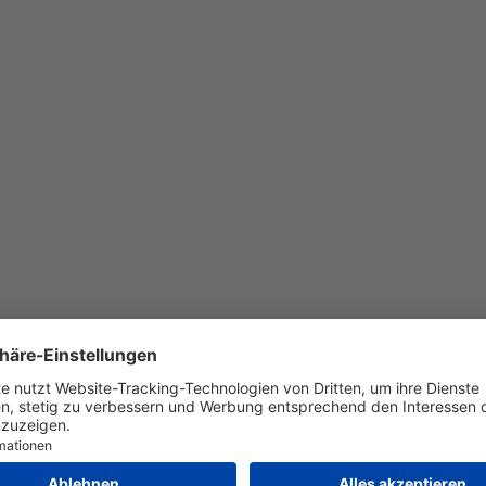
on
Bausch + Lomb
CooperVision
Menicon
expert
atrea
Air Optix
Clariti
MyDay da
SofLens
Bausch + Lomb ULTRA
Proclear
Pu
vaira Vitality
Colored
Precision7
TopVue