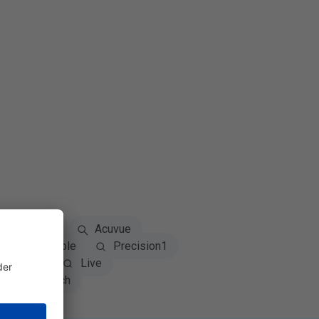
Dailies
Acuvue
ily disposable
Precision1
reVision
Live
Freshtech