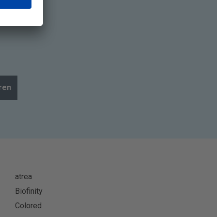
ren
atrea
Biofinity
Colored