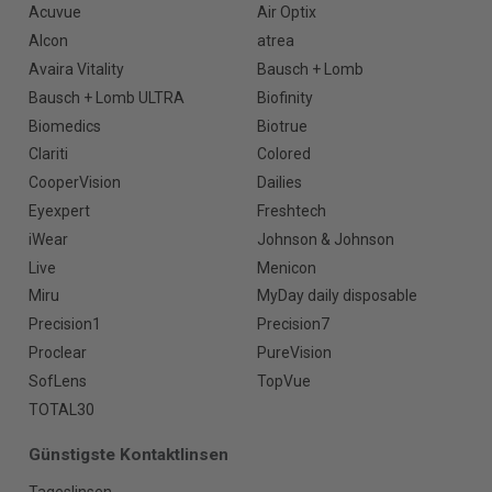
Acuvue
Air Optix
Alcon
atrea
Avaira Vitality
Bausch + Lomb
Bausch + Lomb ULTRA
Biofinity
Biomedics
Biotrue
Clariti
Colored
CooperVision
Dailies
Eyexpert
Freshtech
iWear
Johnson & Johnson
Live
Menicon
Miru
MyDay daily disposable
Precision1
Precision7
Proclear
PureVision
SofLens
TopVue
TOTAL30
Günstigste Kontaktlinsen