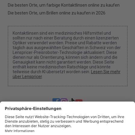
Die besten Orte, um farbige Kontaktlinsen online zu kaufen
Die besten Orte, um Brillen online zu kaufen in 2026
Kontaktlinsen sind ein medizinisches Hilfsmittel und
sollten nur nach einer Beratung durch einen lizenzierten
Optiker verwendet werden. Preise und Rabatte werden
täglich aus ausgewählten Geschäften in Schweiz von der
Lenspricer-Preisroboter-Technologie aktualisiert. Diese
dienen nur als Orientierung, können sich ändern und die
Genauigkeit kann nicht garantiert werden. Diese Seite
enthält keine medizinischen Ratschläge und könnte
teilweise durch KI übersetzt worden sein.
Lesen Sie mehr
über Lenspricer
.
Cookie-Einstellungen
Wir können eine Provision erhalten, wenn du unsere
Links für einen Kauf benutzt.