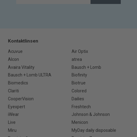
Kontaktlinsen
Acuvue
Air Optix
Alcon
atrea
Avaira Vitality
Bausch + Lomb
Bausch + Lomb ULTRA
Biofinity
Biomedics
Biotrue
Clariti
Colored
CooperVision
Dailies
Eyexpert
Freshtech
iWear
Johnson & Johnson
Live
Menicon
Miru
MyDay daily disposable