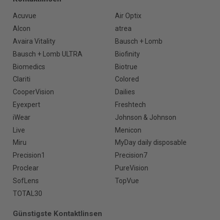
Acuvue
Air Optix
Alcon
atrea
Avaira Vitality
Bausch + Lomb
Bausch + Lomb ULTRA
Biofinity
Biomedics
Biotrue
Clariti
Colored
CooperVision
Dailies
Eyexpert
Freshtech
iWear
Johnson & Johnson
Live
Menicon
Miru
MyDay daily disposable
Precision1
Precision7
Proclear
PureVision
SofLens
TopVue
TOTAL30
Günstigste Kontaktlinsen