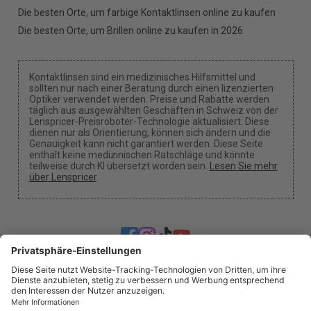
Die besten Orte, um farbige Kontaktlinsen online zu kaufen
Die besten Orte, um Brillen online zu kaufen in 2026
Kontaktlinsen sind ein medizinisches Hilfsmittel und
sollten nur nach einer Beratung durch einen lizenzierten
Optiker verwendet werden. Preise und Rabatte werden
täglich aus ausgewählten Geschäften in Schweiz von der
Lenspricer-Preisroboter-Technologie aktualisiert. Diese
dienen nur als Orientierung, können sich ändern und die
Genauigkeit kann nicht garantiert werden. Diese Seite
enthält keine medizinischen Ratschläge und könnte
teilweise durch KI übersetzt worden sein.
Lesen Sie mehr
über Lenspricer
.
Cookie-Einstellungen
Wir können eine Provision erhalten, wenn du unsere
Links für einen Kauf benutzt.