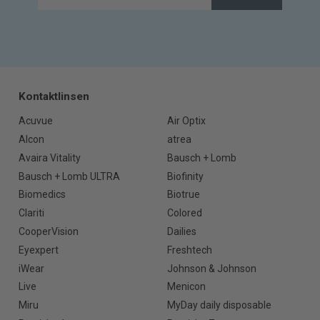
Kontaktlinsen
Acuvue
Air Optix
Alcon
atrea
Avaira Vitality
Bausch + Lomb
Bausch + Lomb ULTRA
Biofinity
Biomedics
Biotrue
Clariti
Colored
CooperVision
Dailies
Eyexpert
Freshtech
iWear
Johnson & Johnson
Live
Menicon
Miru
MyDay daily disposable