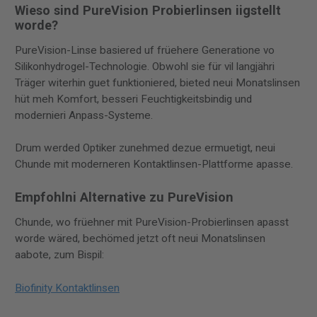
Wieso sind PureVision Probierlinsen iigstellt
worde?
PureVision-Linse basiered uf früehere Generatione vo
Silikonhydrogel-Technologie. Obwohl sie für vil langjähri
Träger witerhin guet funktioniered, bieted neui Monatslinsen
hüt meh Komfort, besseri Feuchtigkeitsbindig und
modernieri Anpass-Systeme.
Drum werded Optiker zunehmed dezue ermuetigt, neui
Chunde mit moderneren Kontaktlinsen-Plattforme apasse.
Empfohlni Alternative zu PureVision
Chunde, wo früehner mit PureVision-Probierlinsen apasst
worde wäred, bechömed jetzt oft neui Monatslinsen
aabote, zum Bispil:
Biofinity Kontaktlinsen