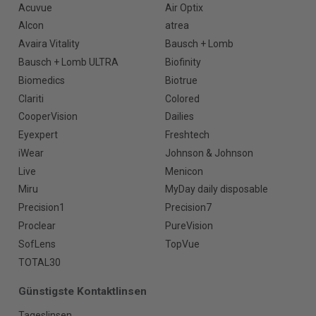
Acuvue
Air Optix
Alcon
atrea
Avaira Vitality
Bausch + Lomb
Bausch + Lomb ULTRA
Biofinity
Biomedics
Biotrue
Clariti
Colored
CooperVision
Dailies
Eyexpert
Freshtech
iWear
Johnson & Johnson
Live
Menicon
Miru
MyDay daily disposable
Precision1
Precision7
Proclear
PureVision
SofLens
TopVue
TOTAL30
Günstigste Kontaktlinsen
Tageslinsen