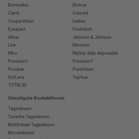
Biomedics
Biotrue
Clariti
Colored
CooperVision
Dailies
Eyexpert
Freshtech
iWear
Johnson & Johnson
Live
Menicon
Miru
MyDay daily disposable
Precision1
Precision7
Proclear
PureVision
SofLens
TopVue
TOTAL30
Günstigste Kontaktlinsen
Tageslinsen
Torische Tageslinsen
Multifokale Tageslinsen
Monatslinsen