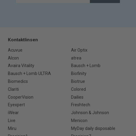
Kontaktlinsen
Acuvue
Air Optix
Alcon
atrea
Avaira Vitality
Bausch + Lomb
Bausch + Lomb ULTRA
Biofinity
Biomedics
Biotrue
Clariti
Colored
CooperVision
Dailies
Eyexpert
Freshtech
iWear
Johnson & Johnson
Live
Menicon
Miru
MyDay daily disposable