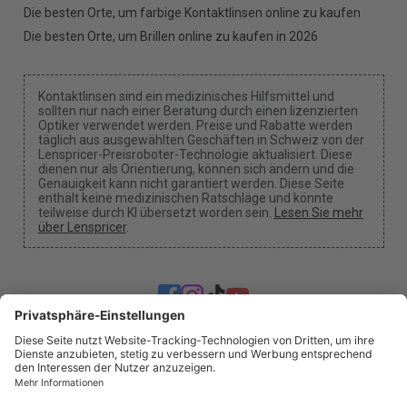
Die besten Orte, um farbige Kontaktlinsen online zu kaufen
Die besten Orte, um Brillen online zu kaufen in 2026
Kontaktlinsen sind ein medizinisches Hilfsmittel und
sollten nur nach einer Beratung durch einen lizenzierten
Optiker verwendet werden. Preise und Rabatte werden
täglich aus ausgewählten Geschäften in Schweiz von der
Lenspricer-Preisroboter-Technologie aktualisiert. Diese
dienen nur als Orientierung, können sich ändern und die
Genauigkeit kann nicht garantiert werden. Diese Seite
enthält keine medizinischen Ratschläge und könnte
teilweise durch KI übersetzt worden sein.
Lesen Sie mehr
über Lenspricer
.
Cookie-Einstellungen
Wir können eine Provision erhalten, wenn du unsere
Links für einen Kauf benutzt.