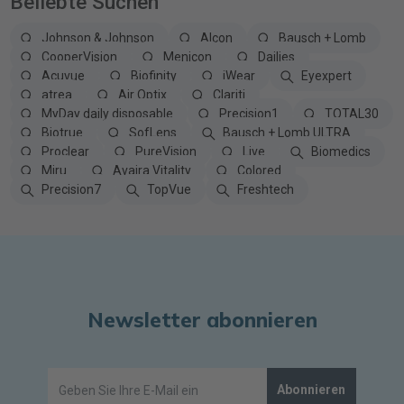
Beliebte Suchen
Johnson & Johnson
Alcon
Bausch + Lomb
CooperVision
Menicon
Dailies
Acuvue
Biofinity
iWear
Eyexpert
atrea
Air Optix
Clariti
MyDay daily disposable
Precision1
TOTAL30
Biotrue
SofLens
Bausch + Lomb ULTRA
Proclear
PureVision
Live
Biomedics
Miru
Avaira Vitality
Colored
Precision7
TopVue
Freshtech
Newsletter abonnieren
Abonnieren