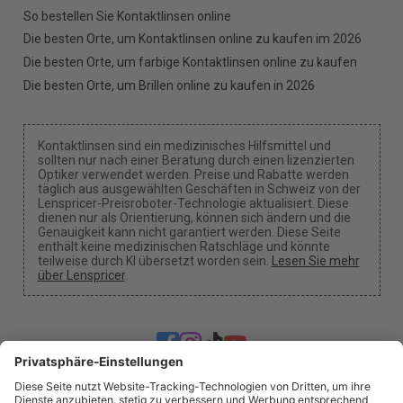
So bestellen Sie Kontaktlinsen online
Die besten Orte, um Kontaktlinsen online zu kaufen im 2026
Die besten Orte, um farbige Kontaktlinsen online zu kaufen
Die besten Orte, um Brillen online zu kaufen in 2026
Kontaktlinsen sind ein medizinisches Hilfsmittel und
sollten nur nach einer Beratung durch einen lizenzierten
Optiker verwendet werden. Preise und Rabatte werden
täglich aus ausgewählten Geschäften in Schweiz von der
Lenspricer-Preisroboter-Technologie aktualisiert. Diese
dienen nur als Orientierung, können sich ändern und die
Genauigkeit kann nicht garantiert werden. Diese Seite
enthält keine medizinischen Ratschläge und könnte
teilweise durch KI übersetzt worden sein.
Lesen Sie mehr
über Lenspricer
.
Cookie-Einstellungen