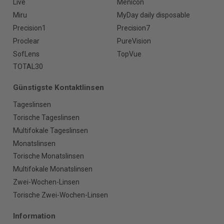
Live
Menicon
Miru
MyDay daily disposable
Precision1
Precision7
Proclear
PureVision
SofLens
TopVue
TOTAL30
Günstigste Kontaktlinsen
Tageslinsen
Torische Tageslinsen
Multifokale Tageslinsen
Monatslinsen
Torische Monatslinsen
Multifokale Monatslinsen
Zwei-Wochen-Linsen
Torische Zwei-Wochen-Linsen
Information