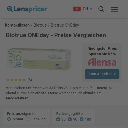
CH
Kontaktlinsen
/
Biotrue
/
Biotrue ONEday
Biotrue ONEday - Preise Vergleichen
Niedrigster Preis
Sparen Sie 57 %
Zum Angebot
(5)
Vergleichen Sie Preise von 33 Fr. bis 76 Fr. pro Monat (60 Linsen). Mir
chönd e Provision erhalte. Preise werden täglich aktualisiert.
Mehr erfahren
.
Preis anzeigen für
Packungsgrößen
Monat
Packung
30
90
180