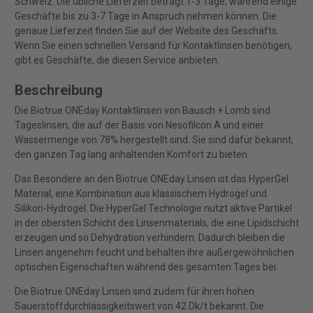
Schweiz. Die übliche Lieferzeit beträgt 1-3 Tage, während einige
Geschäfte bis zu 3-7 Tage in Anspruch nehmen können. Die
genaue Lieferzeit finden Sie auf der Website des Geschäfts.
Wenn Sie einen schnellen Versand für Kontaktlinsen benötigen,
gibt es Geschäfte, die diesen Service anbieten.
Beschreibung
Die Biotrue ONEday Kontaktlinsen von Bausch + Lomb sind
Tageslinsen, die auf der Basis von Nesofilcon A und einer
Wassermenge von 78% hergestellt sind. Sie sind dafür bekannt,
den ganzen Tag lang anhaltenden Komfort zu bieten.
Das Besondere an den Biotrue ONEday Linsen ist das HyperGel
Material, eine Kombination aus klassischem Hydrogel und
Silikon-Hydrogel. Die HyperGel Technologie nutzt aktive Partikel
in der obersten Schicht des Linsenmaterials, die eine Lipidschicht
erzeugen und so Dehydration verhindern. Dadurch bleiben die
Linsen angenehm feucht und behalten ihre außergewöhnlichen
optischen Eigenschaften während des gesamten Tages bei.
Die Biotrue ONEday Linsen sind zudem für ihren hohen
Sauerstoffdurchlässigkeitswert von 42 Dk/t bekannt. Die