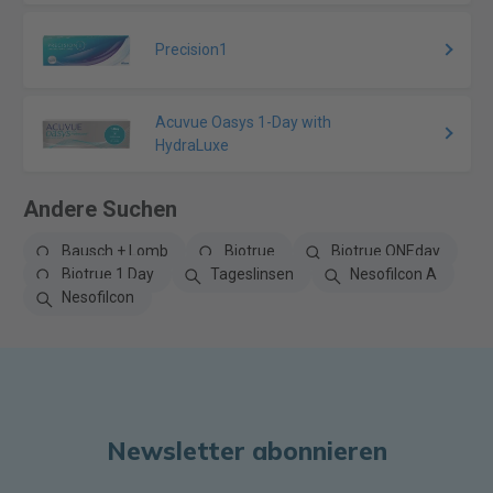
Precision1
Acuvue Oasys 1-Day with
HydraLuxe
Andere Suchen
Bausch + Lomb
Biotrue
Biotrue ONEday
Biotrue 1 Day
Tageslinsen
Nesofilcon A
Nesofilcon
Newsletter abonnieren